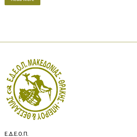
Ε.Δ.Ε.Ο.Π.